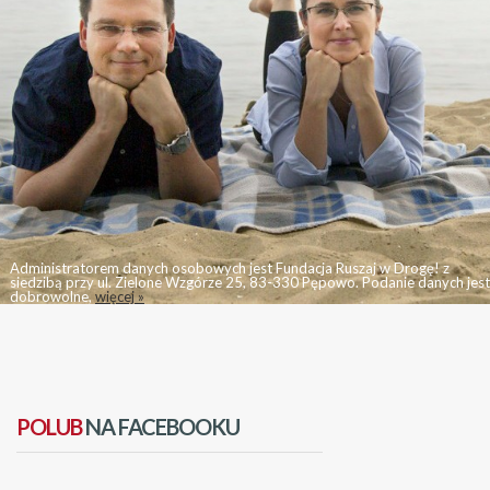
Administratorem danych osobowych jest Fundacja Ruszaj w Drogę! z
siedzibą przy ul. Zielone Wzgórze 25, 83-330 Pępowo. Podanie danych jest
dobrowolne,
więcej »
POLUB
NA FACEBOOKU