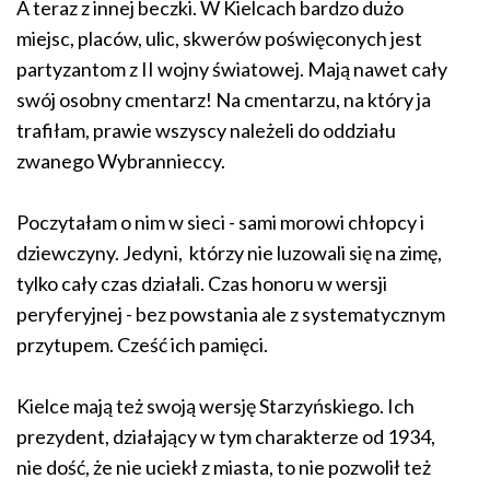
A teraz z innej beczki. W Kielcach bardzo dużo
miejsc, placów, ulic, skwerów poświęconych jest
partyzantom z II wojny światowej. Mają nawet cały
swój osobny cmentarz! Na cmentarzu, na który ja
trafiłam, prawie wszyscy należeli do oddziału
zwanego Wybrannieccy.
Poczytałam o nim w sieci - sami morowi chłopcy i
dziewczyny. Jedyni, którzy nie luzowali się na zimę,
tylko cały czas działali. Czas honoru w wersji
peryferyjnej - bez powstania ale z systematycznym
przytupem. Cześć ich pamięci.
Kielce mają też swoją wersję Starzyńskiego. Ich
prezydent, działający w tym charakterze od 1934,
nie dość, że nie uciekł z miasta, to nie pozwolił też