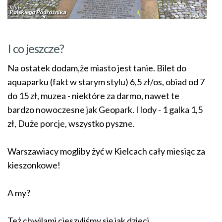
I co jeszcze?
Na ostatek dodam,że miasto jest tanie. Bilet do
aquaparku (fakt w starym stylu) 6,5 zł/os, obiad od 7
do 15 zł, muzea - niektóre za darmo, nawet te
bardzo nowoczesne jak Geopark. I lody - 1 galka 1,5
zł, Duże porcje, wszystko pyszne.
Warszawiacy mogliby żyć w Kielcach cały miesiąc za
kieszonkowe!
A my?
Też chwilami cieszyliśmy się jak dzieci.