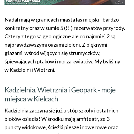
Nadal mają w granicach miasta las miejski - bardzo
konkretny oraz w sumie 5 (!!!) rezerwatów przyrody.
Cztery z tego są geologiczne ale co najmniej 2 są
najprawdziwszymi oazami zieleni. Z pięknymi
głazami, wśród wijących się strumyczków,
śpiewających ptaków i morza kwiatów. My byliśmy
w Kadzielni i Wietrzni.
Kadzielnia, Wietrznia i Geopark - moje
miejsca w Kielcach
Kadzielnia zaczyna się już u stóp szkoły i ostatnich
bloków osiedla! W środku mają amfiteatr, ze 3
punkty widokowe, ścieżki piesze i rowerowe oraz