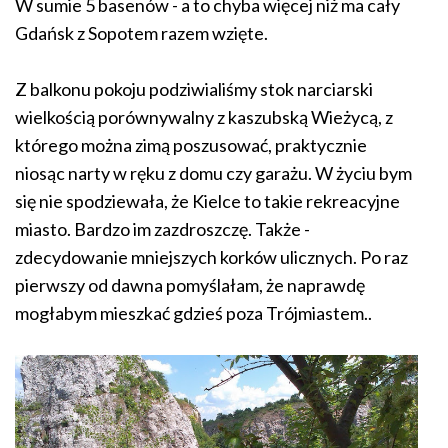
W sumie 5 basenów - a to chyba więcej niż ma cały
Gdańsk z Sopotem razem wzięte.
Z balkonu pokoju podziwialiśmy stok narciarski
wielkością porównywalny z kaszubską Wieżycą, z
którego można zimą poszusować, praktycznie
niosąc narty w ręku z domu czy garażu. W życiu bym
się nie spodziewała, że Kielce to takie rekreacyjne
miasto. Bardzo im zazdroszczę. Także -
zdecydowanie mniejszych korków ulicznych. Po raz
pierwszy od dawna pomyślałam, że naprawdę
mogłabym mieszkać gdzieś poza Trójmiastem..