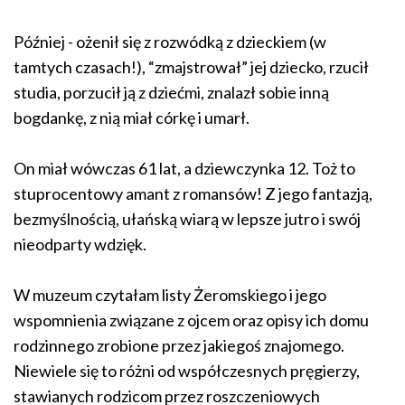
Później - ożenił się z rozwódką z dzieckiem (w
tamtych czasach!), “zmajstrował” jej dziecko, rzucił
studia, porzucił ją z dziećmi, znalazł sobie inną
bogdankę, z nią miał córkę i umarł.
On miał wówczas 61 lat, a dziewczynka 12. Toż to
stuprocentowy amant z romansów! Z jego fantazją,
bezmyślnością, ułańską wiarą w lepsze jutro i swój
nieodparty wdzięk.
W muzeum czytałam listy Żeromskiego i jego
wspomnienia związane z ojcem oraz opisy ich domu
rodzinnego zrobione przez jakiegoś znajomego.
Niewiele się to różni od współczesnych pręgierzy,
stawianych rodzicom przez roszczeniowych