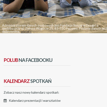
Administratorem danych osobowych jest Fundacja Ruszaj w Drogę! z
siedzibą przy ul. Zielone Wzgórze 25, 83-330 Pępowo. Podanie danych jest
dobrowolne,
więcej »
POLUB
NA FACEBOOKU
KALENDARZ
SPOTKAŃ
Zobacz nasz nowy kalendarz spotkań:
Kalendarz prezentacji i warsztatów