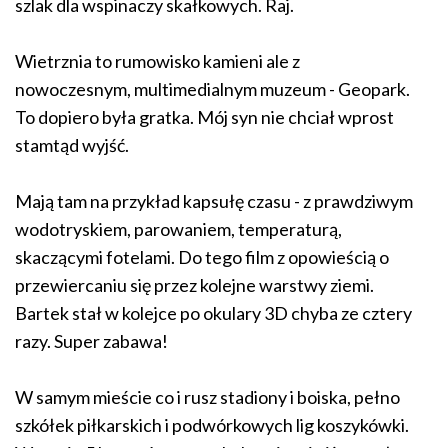
szlak dla wspinaczy skałkowych. Raj.
Wietrznia to rumowisko kamieni ale z
nowoczesnym, multimedialnym muzeum - Geopark.
To dopiero była gratka. Mój syn nie chciał wprost
stamtąd wyjść.
Mają tam na przykład kapsułę czasu - z prawdziwym
wodotryskiem, parowaniem, temperaturą,
skaczącymi fotelami. Do tego film z opowieścią o
przewiercaniu się przez kolejne warstwy ziemi.
Bartek stał w kolejce po okulary 3D chyba ze cztery
razy. Super zabawa!
W samym mieście co i rusz stadiony i boiska, pełno
szkółek piłkarskich i podwórkowych lig koszykówki.