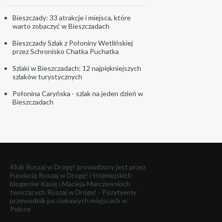
Bieszczady: 33 atrakcje i miejsca, które
warto zobaczyć w Bieszczadach
Bieszczady Szlak z Połoniny Wetlińskiej
przez Schronisko Chatka Puchatka
Szlaki w Bieszczadach: 12 najpiękniejszych
szlaków turystycznych
Połonina Caryńska - szlak na jeden dzień w
Bieszczadach
Klub Ruszaj w Drogę! prowadzony jest przez
Fundację Ruszaj w Drogę! i trójmiejskich
blogerów Kasię i Macieja Marczewskich
tworzących
Ruszaj w Drogę! - Pozytywny
przewodnik po ciekawych miejscach w
Polsce