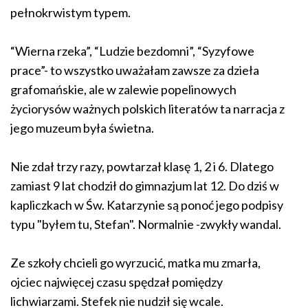
pełnokrwistym typem.
“Wierna rzeka”, “Ludzie bezdomni”, “Syzyfowe
prace”- to wszystko uważałam zawsze za dzieła
grafomańskie, ale w zalewie popelinowych
życiorysów ważnych polskich literatów ta narracja z
jego muzeum była świetna.
Nie zdał trzy razy, powtarzał klasę 1, 2 i 6. Dlatego
zamiast 9 lat chodził do gimnazjum lat 12. Do dziś w
kapliczkach w Św. Katarzynie są ponoć jego podpisy
typu "byłem tu, Stefan". Normalnie -zwykły wandal.
Ze szkoły chcieli go wyrzucić, matka mu zmarła,
ojciec najwięcej czasu spędzał pomiędzy
lichwiarzami. Stefek nie nudził się wcale.