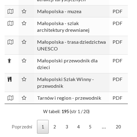
Małopolska - muzea
PDF
Małopolska - szlak
PDF
architektury drewnianej
Małopolska - trasa dziedzictwa
PDF
UNESCO
Małopolski przewodnik dla
PDF
dzieci
Małopolski Szlak Winny -
PDF
przewodnik
Tarnów i region - przewodnik
PDF
W tabeli:
195
(str 1 / 20)
…
Poprzedni
1
2
3
4
5
20