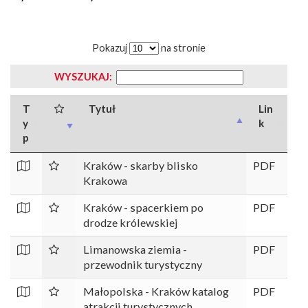
Pokazuj
na stronie
WYSZUKAJ:
T
Tytuł
Lin
y
k
p
Kraków - skarby blisko
PDF
Krakowa
Kraków - spacerkiem po
PDF
drodze królewskiej
Limanowska ziemia -
PDF
przewodnik turystyczny
Małopolska - Kraków katalog
PDF
atrakcji turystycznych