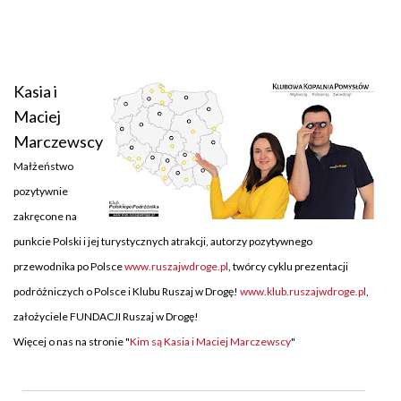
Kasia i
Maciej
Marczewscy
Małżeństwo
pozytywnie
zakręcone na
punkcie Polski i jej turystycznych atrakcji, autorzy pozytywnego
przewodnika po Polsce
www.ruszajwdroge.pl
, twórcy cyklu prezentacji
podróżniczych o Polsce i Klubu Ruszaj w Drogę!
www.klub.ruszajwdroge.pl
,
założyciele FUNDACJI Ruszaj w Drogę!
Więcej o nas na stronie "
Kim są Kasia i Maciej Marczewscy
"