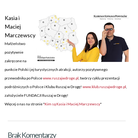
Kasia i
Maciej
Marczewscy
Małżeństwo
pozytywnie
zakręcone na
punkcie Polski i jej turystycznych atrakcji, autorzy pozytywnego
przewodnika po Polsce
www.ruszajwdroge.pl
, twórcy cyklu prezentacji
podróżniczych o Polsce i Klubu Ruszaj w Drogę!
www.klub.ruszajwdroge.pl
,
założyciele FUNDACJI Ruszaj w Drogę!
Więcej o nas na stronie "
Kim są Kasia i Maciej Marczewscy
"
Brak Komentarzy