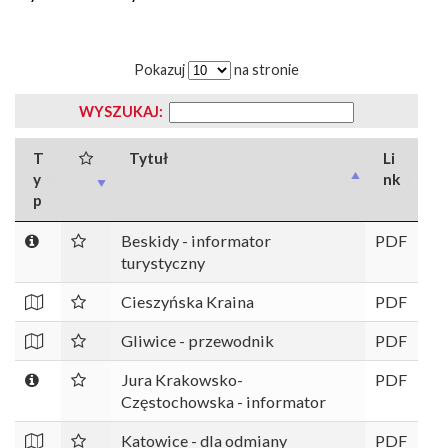
Pokazuj
na stronie
WYSZUKAJ:
T
Tytuł
Li
y
nk
p
Beskidy - informator
PDF
turystyczny
Cieszyńska Kraina
PDF
Gliwice - przewodnik
PDF
Jura Krakowsko-
PDF
Częstochowska - informator
Katowice - dla odmiany
PDF